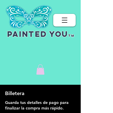
Painted You
TM
Entretenimiento
creativo en CT
Llevamos la diversión
a
TÚ
!
Llámenos ahora: 203.306.2900
Billetera
Guarda tus detalles de pago para
finalizar la compra más rápido.